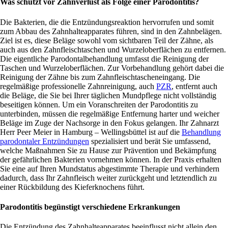
Was schützt vor Zahnverlust als Folge einer Parodontitis?
Die Bakterien, die die Entzündungsreaktion hervorrufen und somit
zum Abbau des Zahnhalteapparates führen, sind in den Zahnbelägen.
Ziel ist es, diese Beläge sowohl vom sichtbaren Teil der Zähne, als
auch aus den Zahnfleischtaschen und Wurzeloberflächen zu entfernen.
Die eigentliche Parodontalbehandlung umfasst die Reinigung der
Taschen und Wurzeloberflächen. Zur Vorbehandlung gehört dabei die
Reinigung der Zähne bis zum Zahnfleischtascheneingang. Die
regelmäßige professionelle Zahnreinigung, auch
PZR
, entfernt auch
die Beläge, die Sie bei Ihrer täglichen Mundpflege nicht vollständig
beseitigen können. Um ein Voranschreiten der Parodontitis zu
unterbinden, müssen die regelmäßige Entfernung harter und weicher
Beläge im Zuge der Nachsorge in den Fokus gelangen. Ihr Zahnarzt
Herr Peer Meier in Hamburg – Wellingsbüttel ist auf die
Behandlung
parodontaler Entzündungen
spezialisiert und berät Sie umfassend,
welche Maßnahmen Sie zu Hause zur Prävention und Bekämpfung
der gefährlichen Bakterien vornehmen können. In der Praxis erhalten
Sie eine auf Ihren Mundstatus abgestimmte Therapie und verhindern
dadurch, dass Ihr Zahnfleisch weiter zurückgeht und letztendlich zu
einer Rückbildung des Kieferknochens führt.
Parodontitis begünstigt verschiedene Erkrankungen
Die Entzündung des Zahnhalteapparates beeinflusst nicht allein den