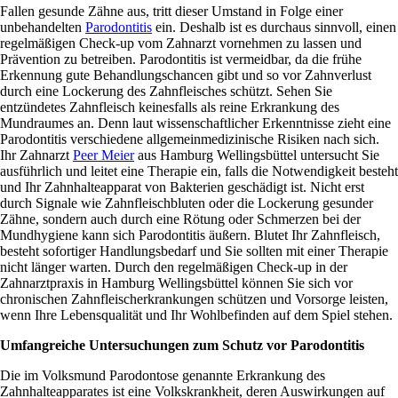
Fallen gesunde Zähne aus, tritt dieser Umstand in Folge einer
unbehandelten
Parodontitis
ein. Deshalb ist es durchaus sinnvoll, einen
regelmäßigen Check-up vom Zahnarzt vornehmen zu lassen und
Prävention zu betreiben. Parodontitis ist vermeidbar, da die frühe
Erkennung gute Behandlungschancen gibt und so vor Zahnverlust
durch eine Lockerung des Zahnfleisches schützt. Sehen Sie
entzündetes Zahnfleisch keinesfalls als reine Erkrankung des
Mundraumes an. Denn laut wissenschaftlicher Erkenntnisse zieht eine
Parodontitis verschiedene allgemeinmedizinische Risiken nach sich.
Ihr Zahnarzt
Peer Meier
aus Hamburg Wellingsbüttel untersucht Sie
ausführlich und leitet eine Therapie ein, falls die Notwendigkeit besteht
und Ihr Zahnhalteapparat von Bakterien geschädigt ist. Nicht erst
durch Signale wie Zahnfleischbluten oder die Lockerung gesunder
Zähne, sondern auch durch eine Rötung oder Schmerzen bei der
Mundhygiene kann sich Parodontitis äußern. Blutet Ihr Zahnfleisch,
besteht sofortiger Handlungsbedarf und Sie sollten mit einer Therapie
nicht länger warten. Durch den regelmäßigen Check-up in der
Zahnarztpraxis in Hamburg Wellingsbüttel können Sie sich vor
chronischen Zahnfleischerkrankungen schützen und Vorsorge leisten,
wenn Ihre Lebensqualität und Ihr Wohlbefinden auf dem Spiel stehen.
Umfangreiche Untersuchungen zum Schutz vor Parodontitis
Die im Volksmund Parodontose genannte Erkrankung des
Zahnhalteapparates ist eine Volkskrankheit, deren Auswirkungen auf