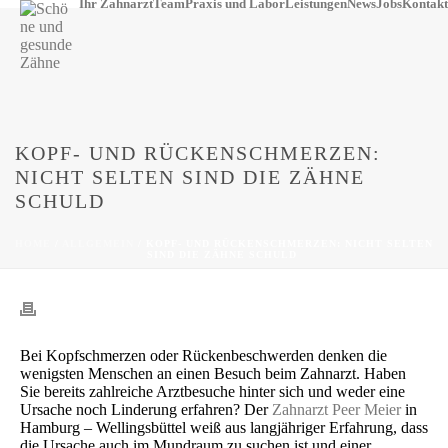
Ihr Zahnarzt
Team
Praxis und Labor
Leistungen
News
Jobs
Kontakt
KOPF- UND RÜCKENSCHMERZEN:
NICHT SELTEN SIND DIE ZÄHNE
SCHULD
HOME
/
ALLGEMEIN
/ KOPF- UND RÜCKENSCHMERZEN: NICHT SELTEN
SIND DIE ZÄHNE SCHULD
Bei Kopfschmerzen oder Rückenbeschwerden denken die
wenigsten Menschen an einen Besuch beim Zahnarzt. Haben
Sie bereits zahlreiche Arztbesuche hinter sich und weder eine
Ursache noch Linderung erfahren? Der
Zahnarzt Peer Meier
in
Hamburg – Wellingsbüttel weiß aus langjähriger Erfahrung, dass
die Ursache auch im Mundraum zu suchen ist und einer