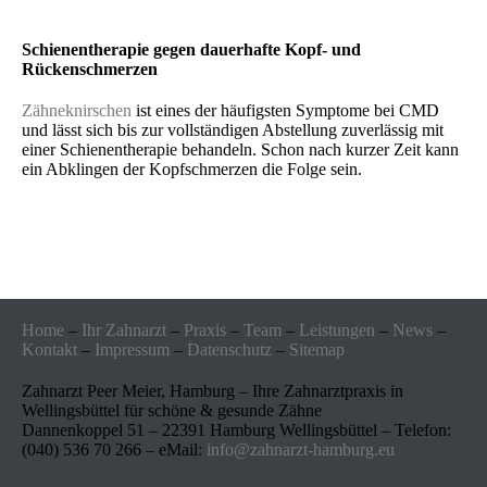
Schienentherapie gegen dauerhafte Kopf- und
Rückenschmerzen
Zähneknirschen
ist eines der häufigsten Symptome bei CMD
und lässt sich bis zur vollständigen Abstellung zuverlässig mit
einer Schienentherapie behandeln. Schon nach kurzer Zeit kann
ein Abklingen der Kopfschmerzen die Folge sein.
Home
–
Ihr Zahnarzt
–
Praxis
–
Team
–
Leistungen
–
News
–
Kontakt
–
Impressum
–
Datenschutz
–
Sitemap
Zahnarzt Peer Meier, Hamburg – Ihre Zahnarztpraxis in
Wellingsbüttel für schöne & gesunde Zähne
Dannenkoppel 51 – 22391 Hamburg Wellingsbüttel – Telefon:
(040) 536 70 266 – eMail:
info@zahnarzt-hamburg.eu