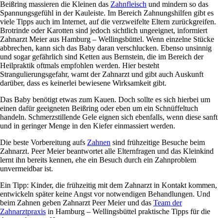
Beißring massieren die Kleinen das
Zahnfleisch
und mindern so das
Spannungsgefühl in der Kauleiste. Im Bereich Zahnungshilfen gibt es
viele Tipps auch im Internet, auf die verzweifelte Eltern zurückgreifen.
Brotrinde oder Karotten sind jedoch sichtlich ungeeignet, informiert
Zahnarzt Meier aus Hamburg – Wellingsbüttel. Wenn einzelne Stücke
abbrechen, kann sich das Baby daran verschlucken. Ebenso unsinnig
und sogar gefährlich sind Ketten aus Bernstein, die im Bereich der
Heilpraktik oftmals empfohlen werden. Hier besteht
Strangulierungsgefahr, warnt der Zahnarzt und gibt auch Auskunft
darüber, dass es keinerlei bewiesene Wirksamkeit gibt.
Das Baby benötigt etwas zum Kauen. Doch sollte es sich hierbei um
einen dafür geeigneten Beißring oder eben um ein Schnüffeltuch
handeln. Schmerzstillende Gele eignen sich ebenfalls, wenn diese sanft
und in geringer Menge in den Kiefer einmassiert werden.
Die beste Vorbereitung aufs
Zahnen
sind frühzeitige Besuche beim
Zahnarzt. Peer Meier beantwortet alle Elternfragen und das Kleinkind
lernt ihn bereits kennen, ehe ein Besuch durch ein Zahnproblem
unvermeidbar ist.
Ein Tipp: Kinder, die frühzeitig mit dem Zahnarzt in Kontakt kommen,
entwickeln später keine Angst vor notwendigen Behandlungen. Und
beim Zahnen geben Zahnarzt Peer Meier und das
Team der
Zahnarztpraxis
in Hamburg – Wellingsbüttel praktische Tipps für die