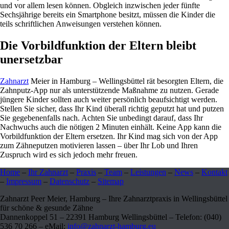
und vor allem lesen können. Obgleich inzwischen jeder fünfte
Sechsjährige bereits ein Smartphone besitzt, müssen die Kinder die
teils schriftlichen Anweisungen verstehen können.
Die Vorbildfunktion der Eltern bleibt
unersetzbar
Zahnarzt
Meier in Hamburg – Wellingsbüttel rät besorgten Eltern, die
Zahnputz-App nur als unterstützende Maßnahme zu nutzen. Gerade
jüngere Kinder sollten auch weiter persönlich beaufsichtigt werden.
Stellen Sie sicher, dass Ihr Kind überall richtig geputzt hat und putzen
Sie gegebenenfalls nach. Achten Sie unbedingt darauf, dass Ihr
Nachwuchs auch die nötigen 2 Minuten einhält. Keine App kann die
Vorbildfunktion der Eltern ersetzen. Ihr Kind mag sich von der App
zum Zähneputzen motivieren lassen – über Ihr Lob und Ihren
Zuspruch wird es sich jedoch mehr freuen.
Home
–
Ihr Zahnarzt
–
Praxis
–
Team
–
Leistungen
–
News
–
Kontakt
–
Impressum
–
Datenschutz
–
Sitemap
Zahnarzt Peer Meier, Hamburg – Ihre Zahnarztpraxis in Wellingsbüttel
für schöne & gesunde Zähne
Dannenkoppel 51 – 22391 Hamburg Wellingsbüttel – Telefon: (040)
536 70 266 – eMail:
info@zahnarzt-hamburg.eu