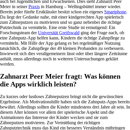
auch bei Jugendlichen und Erwachsenen. Dies sieht Zahnarzt Peer
Meier in seiner
Praxis
in Hamburg – Wellingsbüttel immer wieder.
Bereits jeder fünfte Erstklässler besitzt schon ein eigenes
Smartphone
.
Da liegt der Gedanke nahe, mit einer kindgerechten App spielerisch
zum Zähneputzen zu motivieren und so ganz nebenbei die richtige
Putztechnik zu vermitteln. Eine erste Studie ist ermutigend: Ein
Forschungsteam der
Universität Greifswald
ging der Frage nach, ob
eine Zahnputz-App helfen kann, Kindern die richtige Zahnpflege zu
vermitteln. Mit Hilfe der App gelang es bei regelmäßiger Nutzung
tatsächlich, die Zahnpflege der 49 kleinen Probanden zu verbessern.
Inwieweit sich dies verallgemeinern lässt oder über längere Zeiträume
anhält, muss allerdings noch in weiteren Untersuchungen geklärt
werden.
Zahnarzt Peer Meier fragt: Was können
die Apps wirklich leisten?
Zu kurzes oder lustloses Zähneputzen bringt nicht die gewünschten
Ergebnisse. Als Motivationshilfe haben sich die Zahnputz-Apps bereits
bewährt. Allerdings sollten die Kinder mindestens drei Jahre alt sein. In
diesem Alter können vor allem der spielerische Aspekt und die
Animationen das Interesse der Kinder wecken und sie zum
Zähneputzen motivieren. Zur Vermittlung der richtigen
Zahnputztechnik muss das Kind ein besseres Verständnis mitbringen