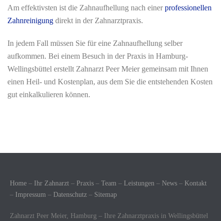
Am effektivsten ist die Zahnaufhellung nach einer
professionellen
Zahnreinigung
direkt in der Zahnarztpraxis.
In jedem Fall müssen Sie für eine Zahnaufhellung selber
aufkommen. Bei einem Besuch in der Praxis in Hamburg-
Wellingsbüttel erstellt Zahnarzt Peer Meier gemeinsam mit Ihnen
einen Heil- und Kostenplan, aus dem Sie die entstehenden Kosten
gut einkalkulieren können.
Home
–
Ihr Zahnarzt
–
Praxis
–
Team
–
Leistungen
–
News
–
Kontakt
–
Impressum
–
Datenschutz
–
Sitemap
Zahnarzt Peer Meier, Hamburg – Ihre Zahnarztpraxis in Wellingsbüttel