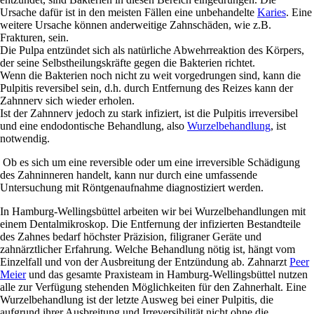
Ursache dafür ist in den meisten Fällen eine unbehandelte
Karies
. Eine
weitere Ursache können anderweitige Zahnschäden, wie z.B.
Frakturen, sein.
Die Pulpa entzündet sich als natürliche Abwehrreaktion des Körpers,
der seine Selbstheilungskräfte gegen die Bakterien richtet.
Wenn die Bakterien noch nicht zu weit vorgedrungen sind, kann die
Pulpitis reversibel sein, d.h. durch Entfernung des Reizes kann der
Zahnnerv sich wieder erholen.
Ist der Zahnnerv jedoch zu stark infiziert, ist die Pulpitis irreversibel
und eine endodontische Behandlung, also
Wurzelbehandlung
, ist
notwendig.
Ob es sich um eine reversible oder um eine irreversible Schädigung
des Zahninneren handelt, kann nur durch eine umfassende
Untersuchung mit Röntgenaufnahme diagnostiziert werden.
In Hamburg-Wellingsbüttel arbeiten wir bei Wurzelbehandlungen mit
einem Dentalmikroskop. Die Entfernung der infizierten Bestandteile
des Zahnes bedarf höchster Präzision, filigraner Geräte und
zahnärztlicher Erfahrung. Welche Behandlung nötig ist, hängt vom
Einzelfall und von der Ausbreitung der Entzündung ab. Zahnarzt
Peer
Meier
und das gesamte Praxisteam in Hamburg-Wellingsbüttel nutzen
alle zur Verfügung stehenden Möglichkeiten für den Zahnerhalt. Eine
Wurzelbehandlung ist der letzte Ausweg bei einer Pulpitis, die
aufgrund ihrer Ausbreitung und Irreversibilität nicht ohne die