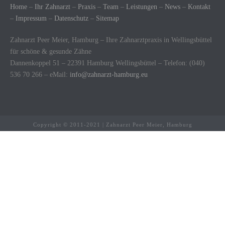
Home
–
Ihr Zahnarzt
–
Praxis
–
Team
–
Leistungen
–
News
–
Kontakt
–
Impressum
–
Datenschutz
–
Sitemap
Zahnarzt Peer Meier, Hamburg – Ihre Zahnarztpraxis in Wellingsbüttel
für schöne & gesunde Zähne
Dannenkoppel 51 – 22391 Hamburg Wellingsbüttel – Telefon: (040)
536 70 266 – eMail:
info@zahnarzt-hamburg.eu
Copyright © 2011-2021 | Zahnarzt Peer Meier, Hamburg