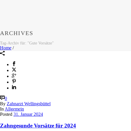
ARCHIVES
Tag-Archiv für: "Gute Vorsätze"
Home
/
0
By
Zahnarzt Wellingsbüttel
In
Allgemein
Posted
31. Januar 2024
Zahngesunde Vorsätze für 2024