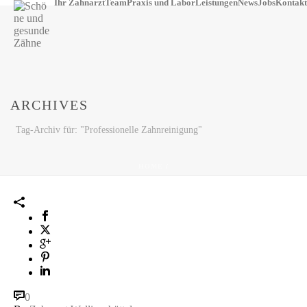
Ihr Zahnarzt
Team
Praxis und Labor
Leistungen
News
Jobs
Kontakt
ARCHIVES
Tag-Archiv für: "Professionelle Zahnreinigung"
HOME
/
0