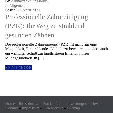
By
Zahnarzt Wellingsbüttel
In
Allgemein
Posted
30. April 2024
Professionelle Zahnreinigung
(PZR): Ihr Weg zu strahlend
gesunden Zähnen
Die professionelle Zahnreinigung (PZR) ist nicht nur eine
Möglichkeit, Ihr strahlendes Lächeln zu bewahren, sondern auch
ein wichtiger Schritt zur langfristigen Erhaltung Ihrer
Mundgesundheit. In [...]
READ MORE
Home
–
Ihr Zahnarzt
–
Praxis
–
Team
–
Leistungen
–
News
–
Kontakt
–
Impressum
–
Datenschutz
–
Sitemap