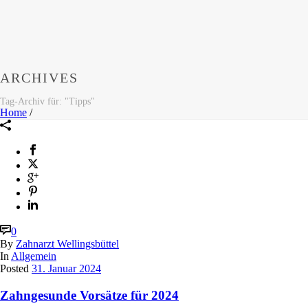
ARCHIVES
Tag-Archiv für: "Tipps"
Home
/
0
By
Zahnarzt Wellingsbüttel
In
Allgemein
Posted
31. Januar 2024
Zahngesunde Vorsätze für 2024