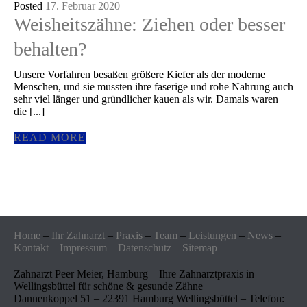
Posted
17. Februar 2020
Weisheitszähne: Ziehen oder besser
behalten?
Unsere Vorfahren besaßen größere Kiefer als der moderne
Menschen, und sie mussten ihre faserige und rohe Nahrung auch
sehr viel länger und gründlicher kauen als wir. Damals waren
die [...]
READ MORE
Home
–
Ihr Zahnarzt
–
Praxis
–
Team
–
Leistungen
–
News
–
Kontakt
–
Impressum
–
Datenschutz
–
Sitemap
Zahnarzt Peer Meier, Hamburg – Ihre Zahnarztpraxis in
Wellingsbüttel für schöne & gesunde Zähne
Dannenkoppel 51 – 22391 Hamburg Wellingsbüttel – Telefon: