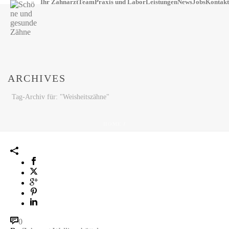
Ihr Zahnarzt
Team
Praxis und Labor
Leistungen
News
Jobs
Kontakt
ARCHIVES
Tag-Archiv für: "Weisheitszähne"
HOME
/
0