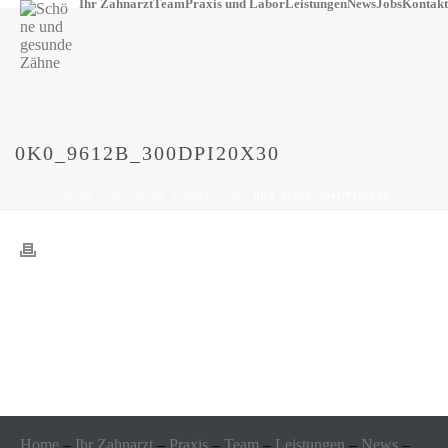
Ihr Zahnarzt
Team
Praxis und Labor
Leistungen
News
Jobs
Kontakt
0K0_9612B_300DPI20X30
HOME
/
0K0_9612B_300DPI20X30
/ 0K0_9612B_300DPI20X30
Home
–
Ihr Zahnarzt
–
Praxis
–
Team
–
Leistungen
–
News
–