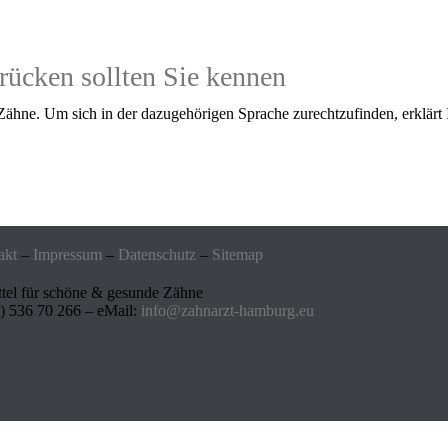
rücken sollten Sie kennen
ähne. Um sich in der dazugehörigen Sprache zurechtzufinden, erklärt I
akt
–
Impressum
–
Datenschutz
–
Sitemap
ttel für schöne & gesunde Zähne
) 536 70 266 – eMail:
info@zahnarzt-hamburg.eu