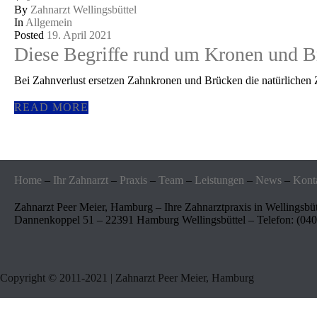
By
Zahnarzt Wellingsbüttel
In
Allgemein
Posted
19. April 2021
Diese Begriffe rund um Kronen und B
Bei Zahnverlust ersetzen Zahnkronen und Brücken die natürlichen Z
READ MORE
Home
–
Ihr Zahnarzt
–
Praxis
–
Team
–
Leistungen
–
News
–
Kont
Zahnarzt Peer Meier, Hamburg – Ihre Zahnarztpraxis in Wellingsbü
Dannenkoppel 51 – 22391 Hamburg Wellingsbüttel – Telefon: (040
Copyright © 2011-2021 | Zahnarzt Peer Meier, Hamburg