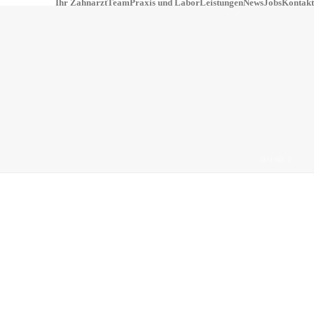
Ihr Zahnarzt
Team
Praxis und Labor
Leistungen
News
Jobs
Kontakt
HOME
/