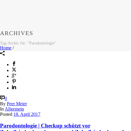
ARCHIVES
Tag-Archiv für: "Parodontologie"
Home
/
0
By
Peer Meier
In
Allgemein
Posted
18. April 2017
Parodontologie | Checkup schützt vor